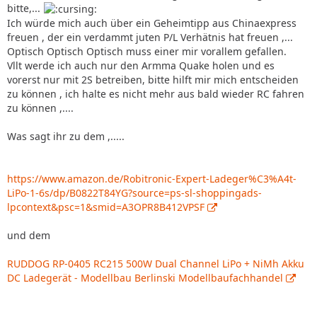
bitte,...
Ich würde mich auch über ein Geheimtipp aus Chinaexpress
freuen , der ein verdammt juten P/L Verhätnis hat freuen ,...
Optisch Optisch Optisch muss einer mir vorallem gefallen.
Vllt werde ich auch nur den Armma Quake holen und es
vorerst nur mit 2S betreiben, bitte hilft mir mich entscheiden
zu können , ich halte es nicht mehr aus bald wieder RC fahren
zu können ,....
Was sagt ihr zu dem ,.....
https://www.amazon.de/Robitronic-Expert-Ladeger%C3%A4t-
LiPo-1-6s/dp/B0822T84YG?source=ps-sl-shoppingads-
lpcontext&psc=1&smid=A3OPR8B412VPSF
und dem
RUDDOG RP-0405 RC215 500W Dual Channel LiPo + NiMh Akku
DC Ladegerät - Modellbau Berlinski Modellbaufachhandel