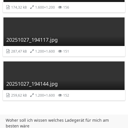
174,32 kB
1.600×1.200
156
20251027_194117.jpg
287,47 kB
1.200×1.600
151
20251027_194144.jpg
259,62 kB
1.200×1.600
152
Woher soll ich wissen welches Ladegerät für mich am
besten wäre