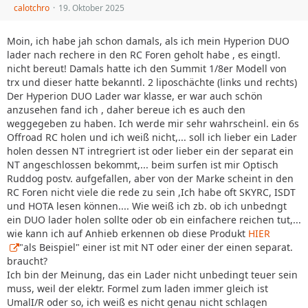
calotchro
19. Oktober 2025
Moin, ich habe jah schon damals, als ich mein Hyperion DUO
lader nach rechere in den RC Foren geholt habe , es eingtl.
nicht bereut! Damals hatte ich den Summit 1/8er Modell von
trx und dieser hatte bekanntl. 2 liposchächte (links und rechts)
Der Hyperion DUO Lader war klasse, er war auch schön
anzusehen fand ich , daher bereue ich es auch den
weggegeben zu haben. Ich werde mir sehr wahrscheinl. ein 6s
Offroad RC holen und ich weiß nicht,... soll ich lieber ein Lader
holen dessen NT intregriert ist oder lieber ein der separat ein
NT angeschlossen bekommt,... beim surfen ist mir Optisch
Ruddog postv. aufgefallen, aber von der Marke scheint in den
RC Foren nicht viele die rede zu sein ,Ich habe oft SKYRC, ISDT
und HOTA lesen können.... Wie weiß ich zb. ob ich unbedngt
ein DUO lader holen sollte oder ob ein einfachere reichen tut,...
wie kann ich auf Anhieb erkennen ob diese Produkt
HIER
"als Beispiel" einer ist mit NT oder einer der einen separat.
braucht?
Ich bin der Meinung, das ein Lader nicht unbedingt teuer sein
muss, weil der elektr. Formel zum laden immer gleich ist
UmalI/R oder so, ich weiß es nicht genau nicht schlagen