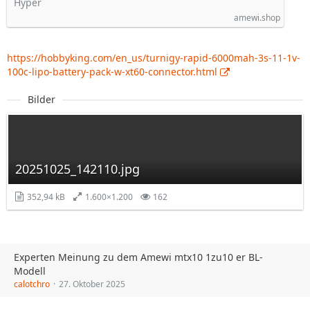
Hyper
amewi.shop
https://hobbyking.com/en_us/turnigy-rapid-6000mah-3s-11-1v-
100c-lipo-battery-pack-w-xt60-connector.html
Bilder
20251025_142110.jpg
352,94 kB
1.600×1.200
162
Experten Meinung zu dem Amewi mtx10 1zu10 er BL-
Modell
calotchro
27. Oktober 2025