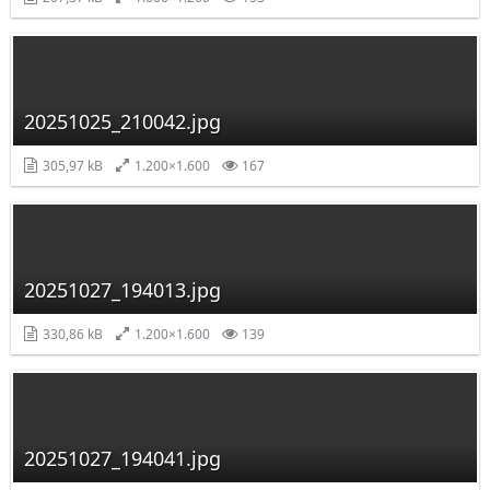
20251025_210042.jpg
305,97 kB
1.200×1.600
167
20251027_194013.jpg
330,86 kB
1.200×1.600
139
20251027_194041.jpg