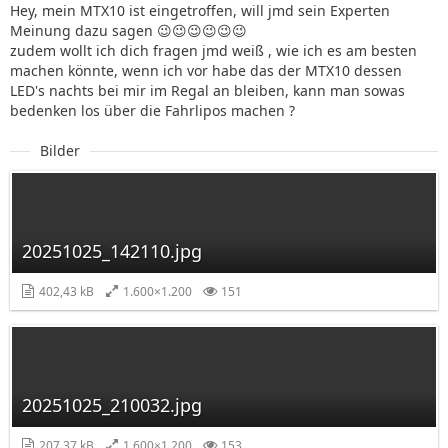
Hey, mein MTX10 ist eingetroffen, will jmd sein Experten
Meinung dazu sagen 😉😉😉😉😉😉
zudem wollt ich dich fragen jmd weiß , wie ich es am besten
machen könnte, wenn ich vor habe das der MTX10 dessen
LED's nachts bei mir im Regal an bleiben, kann man sowas
bedenken los über die Fahrlipos machen ?
Bilder
20251025_142110.jpg
402,43 kB
1.600×1.200
151
20251025_210032.jpg
207,37 kB
1.600×1.200
153