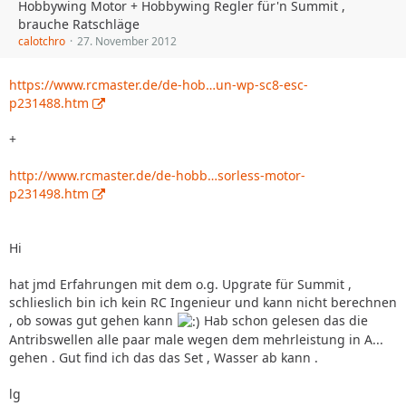
Hobbywing Motor + Hobbywing Regler für'n Summit ,
brauche Ratschläge
calotchro
27. November 2012
https://www.rcmaster.de/de-hob…un-wp-sc8-esc-
p231488.htm
+
http://www.rcmaster.de/de-hobb…sorless-motor-
p231498.htm
Hi
hat jmd Erfahrungen mit dem o.g. Upgrate für Summit ,
schlieslich bin ich kein RC Ingenieur und kann nicht berechnen
, ob sowas gut gehen kann
Hab schon gelesen das die
Antribswellen alle paar male wegen dem mehrleistung in A...
gehen . Gut find ich das das Set , Wasser ab kann .
lg