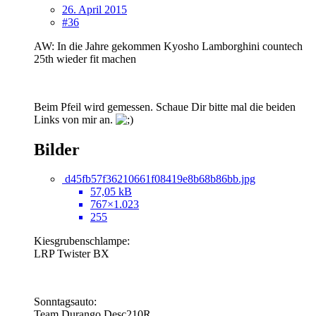
26. April 2015
#36
AW: In die Jahre gekommen Kyosho Lamborghini countech
25th wieder fit machen
Beim Pfeil wird gemessen. Schaue Dir bitte mal die beiden
Links von mir an.
Bilder
d45fb57f36210661f08419e8b68b86bb.jpg
57,05 kB
767×1.023
255
Kiesgrubenschlampe:
LRP Twister BX
Sonntagsauto:
Team Durango Desc210R