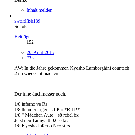
Inhalt melden
swordfish189
Schüler
Beiträge
152
26. April 2015
#33
AW: In die Jahre gekommen Kyosho Lamborghini countech
25th wieder fit machen
Der inne duchmesser noch...
1/8 inferno ve Rs
1/8 thunder Tiger st-1 Pro *R.I.P.*
1/8 " Mädchen Auto " s8 rebel bx
Jetzt neu Tamiya tt-02 so lala
1/8 Kyosho Inferno Neo st rs