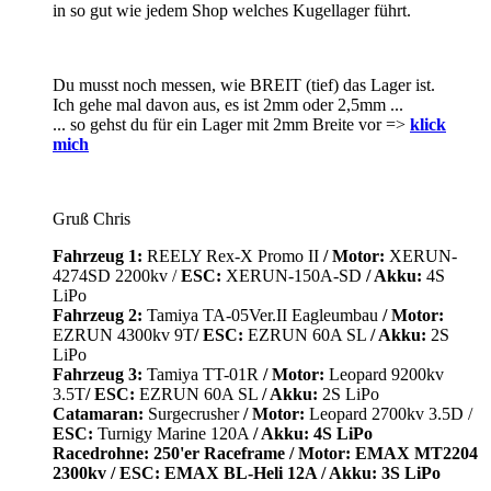
in so gut wie jedem Shop welches Kugellager führt.
Du musst noch messen, wie BREIT (tief) das Lager ist.
Ich gehe mal davon aus, es ist 2mm oder 2,5mm ...
... so gehst du für ein Lager mit 2mm Breite vor =>
klick
mich
Gruß Chris
Fahrzeug 1:
REELY Rex-X Promo II
/
Motor:
XERUN-
4274SD 2200kv /
ESC:
XERUN-150A-SD
/ Akku:
4S
LiPo
Fahrzeug 2:
Tamiya TA-05Ver.II Eagleumbau
/
Motor:
EZRUN 4300kv 9T
/ ESC:
EZRUN 60A SL
/ Akku:
2S
LiPo
Fahrzeug 3:
Tamiya TT-01R
/
Motor:
Leopard 9200kv
3.5T
/ ESC:
EZRUN 60A SL
/ Akku:
2S LiPo
Catamaran:
Surgecrusher
/
Motor:
Leopard 2700kv 3.5D /
ESC:
Turnigy Marine 120A
/
Akku:
4S LiPo
Racedrohne:
250'er Raceframe
/
Motor:
EMAX MT2204
2300kv
/ ESC:
EMAX BL-Heli 12A
/ Akku:
3S LiPo