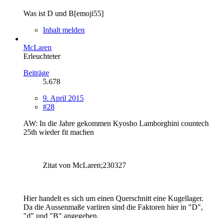
Was ist D und B[emoji55]
Inhalt melden
McLaren
Erleuchteter
Beiträge
5.678
9. April 2015
#28
AW: In die Jahre gekommen Kyosho Lamborghini countech
25th wieder fit machen
Zitat von McLaren;230327
Hier handelt es sich um einen Querschnitt eine Kugellager.
Da die Aussenmaße variiren sind die Faktoren hier in "D",
"d" und "B" angegeben.