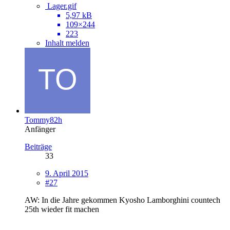
Lager.gif
5,97 kB
109×244
223
Inhalt melden
Tommy82h
Anfänger
Beiträge
33
9. April 2015
#27
AW: In die Jahre gekommen Kyosho Lamborghini countech
25th wieder fit machen