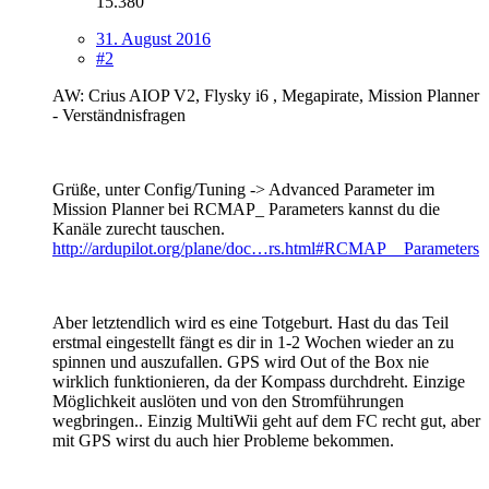
15.380
31. August 2016
#2
AW: Crius AIOP V2, Flysky i6 , Megapirate, Mission Planner
- Verständnisfragen
Grüße, unter Config/Tuning -> Advanced Parameter im
Mission Planner bei RCMAP_ Parameters kannst du die
Kanäle zurecht tauschen.
http://ardupilot.org/plane/doc…rs.html#RCMAP__Parameters
Aber letztendlich wird es eine Totgeburt. Hast du das Teil
erstmal eingestellt fängt es dir in 1-2 Wochen wieder an zu
spinnen und auszufallen. GPS wird Out of the Box nie
wirklich funktionieren, da der Kompass durchdreht. Einzige
Möglichkeit auslöten und von den Stromführungen
wegbringen.. Einzig MultiWii geht auf dem FC recht gut, aber
mit GPS wirst du auch hier Probleme bekommen.