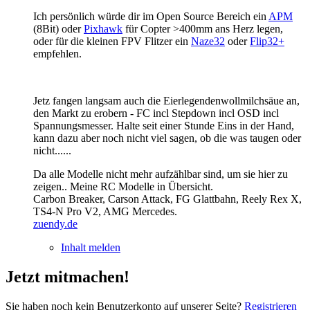
Ich persönlich würde dir im Open Source Bereich ein
APM
(8Bit) oder
Pixhawk
für Copter >400mm ans Herz legen,
oder für die kleinen FPV Flitzer ein
Naze32
oder
Flip32+
empfehlen.
Jetz fangen langsam auch die Eierlegendenwollmilchsäue an,
den Markt zu erobern - FC incl Stepdown incl OSD incl
Spannungsmesser. Halte seit einer Stunde Eins in der Hand,
kann dazu aber noch nicht viel sagen, ob die was taugen oder
nicht......
Da alle Modelle nicht mehr aufzählbar sind, um sie hier zu
zeigen..
Meine RC Modelle in Übersicht.
Carbon Breaker, Carson Attack, FG Glattbahn, Reely Rex X,
TS4-N Pro V2, AMG Mercedes.
zuendy.de
Inhalt melden
Jetzt mitmachen!
Sie haben noch kein Benutzerkonto auf unserer Seite?
Registrieren