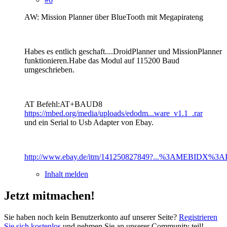
AW: Mission Planner über BlueTooth mit Megapirateng
Habes es entlich geschaft....DroidPlanner und MissionPlanner
funktionieren.Habe das Modul auf 115200 Baud
umgeschrieben.
AT Befehl:AT+BAUD8
https://mbed.org/media/uploads/edodm...ware_v1.1_.rar
und ein Serial to Usb Adapter von Ebay.
http://www.ebay.de/itm/141250827849?...%3AMEBIDX%3A
Inhalt melden
Jetzt mitmachen!
Sie haben noch kein Benutzerkonto auf unserer Seite?
Registrieren
Sie sich kostenlos
und nehmen Sie an unserer Community teil!