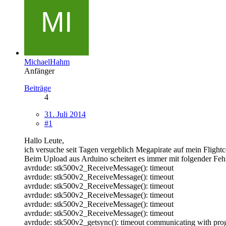
MichaelHahm
Anfänger
Beiträge
4
31. Juli 2014
#1
Hallo Leute,
ich versuche seit Tagen vergeblich Megapirate auf mein Flightco
Beim Upload aus Arduino scheitert es immer mit folgender Fe
avrdude: stk500v2_ReceiveMessage(): timeout
avrdude: stk500v2_ReceiveMessage(): timeout
avrdude: stk500v2_ReceiveMessage(): timeout
avrdude: stk500v2_ReceiveMessage(): timeout
avrdude: stk500v2_ReceiveMessage(): timeout
avrdude: stk500v2_ReceiveMessage(): timeout
avrdude: stk500v2_getsync(): timeout communicating with pr