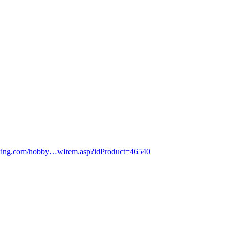
king.com/hobby…wItem.asp?idProduct=46540