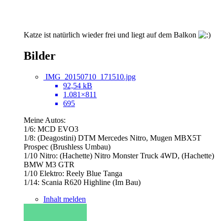
Katze ist natürlich wieder frei und liegt auf dem Balkon
Bilder
IMG_20150710_171510.jpg
92,54 kB
1.081×811
695
Meine Autos:
1/6: MCD EVO3
1/8: (Deagostini) DTM Mercedes Nitro, Mugen MBX5T
Prospec (Brushless Umbau)
1/10 Nitro: (Hachette) Nitro Monster Truck 4WD, (Hachette)
BMW M3 GTR
1/10 Elektro: Reely Blue Tanga
1/14: Scania R620 Highline (Im Bau)
Inhalt melden