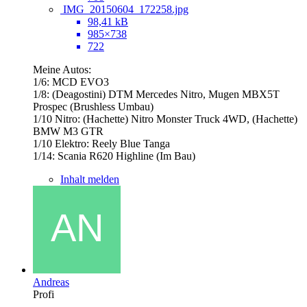
IMG_20150604_172258.jpg
98,41 kB
985×738
722
Meine Autos:
1/6: MCD EVO3
1/8: (Deagostini) DTM Mercedes Nitro, Mugen MBX5T
Prospec (Brushless Umbau)
1/10 Nitro: (Hachette) Nitro Monster Truck 4WD, (Hachette)
BMW M3 GTR
1/10 Elektro: Reely Blue Tanga
1/14: Scania R620 Highline (Im Bau)
Inhalt melden
Andreas
Profi