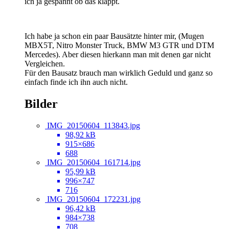
ich ja gespannt ob das klappt.
Ich habe ja schon ein paar Bausätzte hinter mir, (Mugen
MBX5T, Nitro Monster Truck, BMW M3 GTR und DTM
Mercedes). Aber diesen hierkann man mit denen gar nicht
Vergleichen.
Für den Bausatz brauch man wirklich Geduld und ganz so
einfach finde ich ihn auch nicht.
Bilder
IMG_20150604_113843.jpg
98,92 kB
915×686
688
IMG_20150604_161714.jpg
95,99 kB
996×747
716
IMG_20150604_172231.jpg
96,42 kB
984×738
708