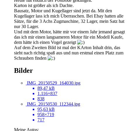
Heute hat endlich der Postbode geklingelt.
Karton ist größer als ich Dachte.
Bausatz, Motor und Kugellager sind jetzt da. Mit den
Kugellager lass ich mich Überraschen. Bei Ebay hatten alle
Sätze, für die 3 Achs Zugmaschine, 32 Lager, mein Satz hat
nur 30 Lager.
Und mit dem Motor, hätte mir vor einem Jahr jemand gesagt
das ich mir einen langsameren Motor für ein Modell Kaufe,
dem hätte ich einen Vogel gezeigt
Auf dem Zweiten Bild ist mal der KArton Inhalt drin, das
sieht nach richtig spaß aus und nun erstmal einen Platz zum
Schrauben finden
Bilder
IMG_20150529_164030.jpg
89,47 kB
1.116×837
838
IMG_20150530_112344.jpg
95,63 kB
958×719
717
Meine Autos: