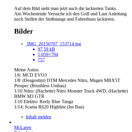
Auf dem Bild sieht man jetzt auch die lackierten Tanks.
Am Wochenende Versuche ich den Grill und Laut Anleitung
noch Stellen der Stoßstange und Fahrerhaus lackieren.
Bilder
IMG_20150707_153714.jpg
97,59 kB
1.059×794
757
Meine Autos:
1/6: MCD EVO3
1/8: (Deagostini) DTM Mercedes Nitro, Mugen MBX5T
Prospec (Brushless Umbau)
1/10 Nitro: (Hachette) Nitro Monster Truck 4WD, (Hachette)
BMW M3 GTR
1/10 Elektro: Reely Blue Tanga
1/14: Scania R620 Highline (Im Bau)
Inhalt melden
McLaren