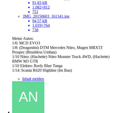
91,83 kB
1.082×812
751
IMG_20150603_161341.jpg
94,57 kB
1.019×764
738
Meine Autos:
1/6: MCD EVO3
1/8: (Deagostini) DTM Mercedes Nitro, Mugen MBX5T
Prospec (Brushless Umbau)
1/10 Nitro: (Hachette) Nitro Monster Truck 4WD, (Hachette)
BMW M3 GTR
1/10 Elektro: Reely Blue Tanga
1/14: Scania R620 Highline (Im Bau)
Inhalt melden