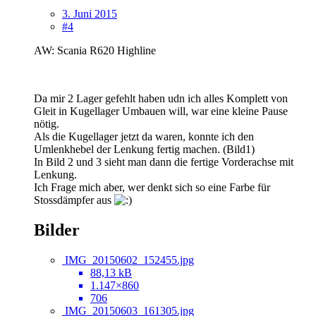
3. Juni 2015
#4
AW: Scania R620 Highline
Da mir 2 Lager gefehlt haben udn ich alles Komplett von
Gleit in Kugellager Umbauen will, war eine kleine Pause
nötig.
Als die Kugellager jetzt da waren, konnte ich den
Umlenkhebel der Lenkung fertig machen. (Bild1)
In Bild 2 und 3 sieht man dann die fertige Vorderachse mit
Lenkung.
Ich Frage mich aber, wer denkt sich so eine Farbe für
Stossdämpfer aus
Bilder
IMG_20150602_152455.jpg
88,13 kB
1.147×860
706
IMG_20150603_161305.jpg