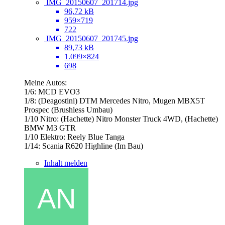
IMG_20150607_201714.jpg
96,72 kB
959×719
722
IMG_20150607_201745.jpg
89,73 kB
1.099×824
698
Meine Autos:
1/6: MCD EVO3
1/8: (Deagostini) DTM Mercedes Nitro, Mugen MBX5T
Prospec (Brushless Umbau)
1/10 Nitro: (Hachette) Nitro Monster Truck 4WD, (Hachette)
BMW M3 GTR
1/10 Elektro: Reely Blue Tanga
1/14: Scania R620 Highline (Im Bau)
Inhalt melden