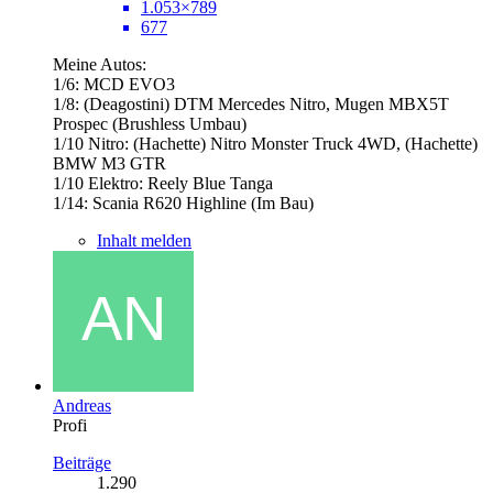
1.053×789
677
Meine Autos:
1/6: MCD EVO3
1/8: (Deagostini) DTM Mercedes Nitro, Mugen MBX5T
Prospec (Brushless Umbau)
1/10 Nitro: (Hachette) Nitro Monster Truck 4WD, (Hachette)
BMW M3 GTR
1/10 Elektro: Reely Blue Tanga
1/14: Scania R620 Highline (Im Bau)
Inhalt melden
Andreas
Profi
Beiträge
1.290