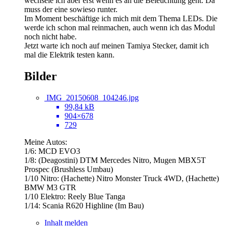
wechsele ich aber erst wenn es an die Beleuchtung geht. Da
muss der eine sowieso runter.
Im Moment beschäftige ich mich mit dem Thema LEDs. Die
werde ich schon mal reinmachen, auch wenn ich das Modul
noch nicht habe.
Jetzt warte ich noch auf meinen Tamiya Stecker, damit ich
mal die Elektrik testen kann.
Bilder
IMG_20150608_104246.jpg
99,84 kB
904×678
729
Meine Autos:
1/6: MCD EVO3
1/8: (Deagostini) DTM Mercedes Nitro, Mugen MBX5T
Prospec (Brushless Umbau)
1/10 Nitro: (Hachette) Nitro Monster Truck 4WD, (Hachette)
BMW M3 GTR
1/10 Elektro: Reely Blue Tanga
1/14: Scania R620 Highline (Im Bau)
Inhalt melden