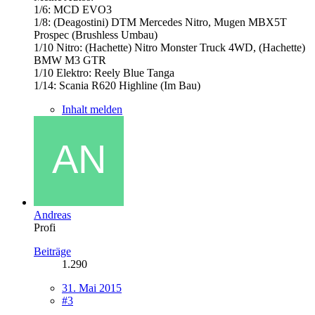
1/6: MCD EVO3
1/8: (Deagostini) DTM Mercedes Nitro, Mugen MBX5T
Prospec (Brushless Umbau)
1/10 Nitro: (Hachette) Nitro Monster Truck 4WD, (Hachette)
BMW M3 GTR
1/10 Elektro: Reely Blue Tanga
1/14: Scania R620 Highline (Im Bau)
Inhalt melden
Andreas
Profi
Beiträge
1.290
31. Mai 2015
#3