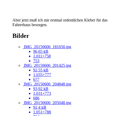
Aber jetzt muß ich mir erstmal ordentlichen Kleber für das
Fahrerhaus besorgen.
Bilder
IMG_20150606_181650.jpg
96,65 kB
1.011×758
753
IMG_20150606_201425.jpg
92,55 kB
1.035×777
677
IMG_20150606_204848.jpg
93,92 kB
1.031×773
686
IMG_20150606_205048.jpg
92,4 kB
1.051×788