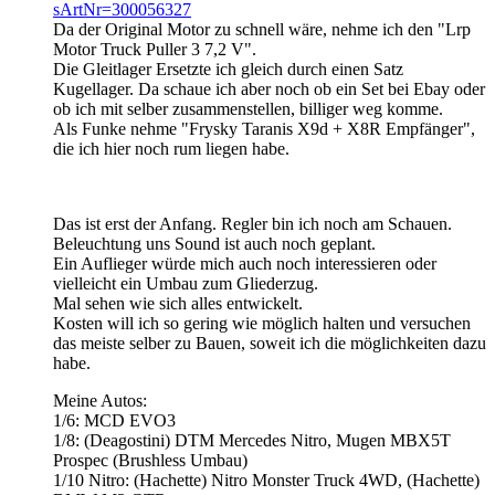
sArtNr=300056327
Da der Original Motor zu schnell wäre, nehme ich den "Lrp
Motor Truck Puller 3 7,2 V".
Die Gleitlager Ersetzte ich gleich durch einen Satz
Kugellager. Da schaue ich aber noch ob ein Set bei Ebay oder
ob ich mit selber zusammenstellen, billiger weg komme.
Als Funke nehme "Frysky Taranis X9d + X8R Empfänger",
die ich hier noch rum liegen habe.
Das ist erst der Anfang. Regler bin ich noch am Schauen.
Beleuchtung uns Sound ist auch noch geplant.
Ein Auflieger würde mich auch noch interessieren oder
vielleicht ein Umbau zum Gliederzug.
Mal sehen wie sich alles entwickelt.
Kosten will ich so gering wie möglich halten und versuchen
das meiste selber zu Bauen, soweit ich die möglichkeiten dazu
habe.
Meine Autos:
1/6: MCD EVO3
1/8: (Deagostini) DTM Mercedes Nitro, Mugen MBX5T
Prospec (Brushless Umbau)
1/10 Nitro: (Hachette) Nitro Monster Truck 4WD, (Hachette)