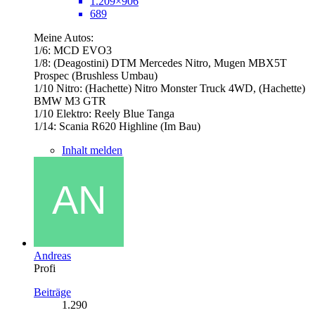
1.209×906
689
Meine Autos:
1/6: MCD EVO3
1/8: (Deagostini) DTM Mercedes Nitro, Mugen MBX5T
Prospec (Brushless Umbau)
1/10 Nitro: (Hachette) Nitro Monster Truck 4WD, (Hachette)
BMW M3 GTR
1/10 Elektro: Reely Blue Tanga
1/14: Scania R620 Highline (Im Bau)
Inhalt melden
Andreas
Profi
Beiträge
1.290