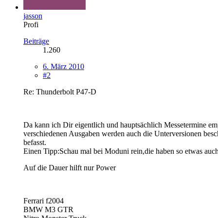
jasson
Profi
Beiträge
1.260
6. März 2010
#2
Re: Thunderbolt P47-D
Da kann ich Dir eigentlich und hauptsächlich Messetermine empf
verschiedenen Ausgaben werden auch die Unterversionen beschri
befasst.
Einen Tipp:Schau mal bei Moduni rein,die haben so etwas auch
Auf die Dauer hilft nur Power
Ferrari f2004
BMW M3 GTR