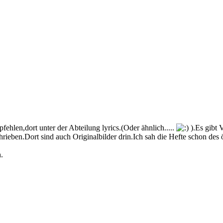
ehlen,dort unter der Abteilung lyrics.(Oder ähnlich.....
).Es gibt 
eben.Dort sind auch Originalbilder drin.Ich sah die Hefte schon des ö
.