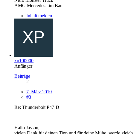
Nitro Monster Truck
AMG Mercedes...im Bau
Inhalt melden
xp100000
Anfänger
Beiträge
2
7. März 2010
#3
Re: Thunderbolt P47-D
Hallo Jasson,
vielen Dank für deinen Tipp und für deine Mühe, werde gleich