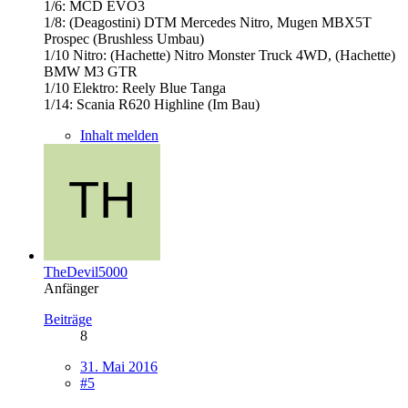
1/6: MCD EVO3
1/8: (Deagostini) DTM Mercedes Nitro, Mugen MBX5T
Prospec (Brushless Umbau)
1/10 Nitro: (Hachette) Nitro Monster Truck 4WD, (Hachette)
BMW M3 GTR
1/10 Elektro: Reely Blue Tanga
1/14: Scania R620 Highline (Im Bau)
Inhalt melden
TheDevil5000
Anfänger
Beiträge
8
31. Mai 2016
#5