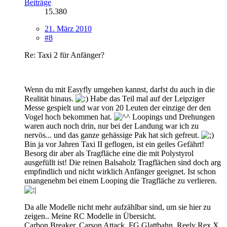
Beiträge
15.380
21. März 2010
#8
Re: Taxi 2 für Anfänger?
Wenn du mit Easyfly umgehen kannst, darfst du auch in die
Realität hinaus.
Habe das Teil mal auf der Leipziger
Messe gespielt und war von 20 Leuten der einzige der den
Vogel hoch bekommen hat.
Loopings und Drehungen
waren auch noch drin, nur bei der Landung war ich zu
nervös... und das ganze gehässige Pak hat sich gefreut.
Bin ja vor Jahren Taxi II geflogen, ist ein geiles Gefährt!
Besorg dir aber als Tragfläche eine die mit Polystyrol
ausgefüllt ist! Die reinen Balsaholz Tragflächen sind doch arg
empfindlich und nicht wirklich Anfänger geeignet. Ist schon
unangenehm bei einem Looping die Tragfläche zu verlieren.
Da alle Modelle nicht mehr aufzählbar sind, um sie hier zu
zeigen..
Meine RC Modelle in Übersicht.
Carbon Breaker, Carson Attack, FG Glattbahn, Reely Rex X,