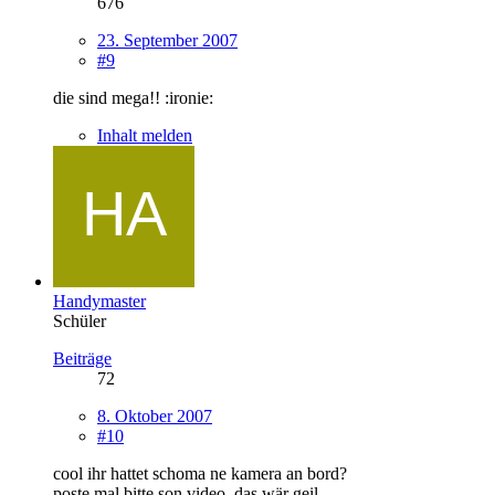
676
23. September 2007
#9
die sind mega!! :ironie:
Inhalt melden
Handymaster
Schüler
Beiträge
72
8. Oktober 2007
#10
cool ihr hattet schoma ne kamera an bord?
poste mal bitte son video, das wär geil