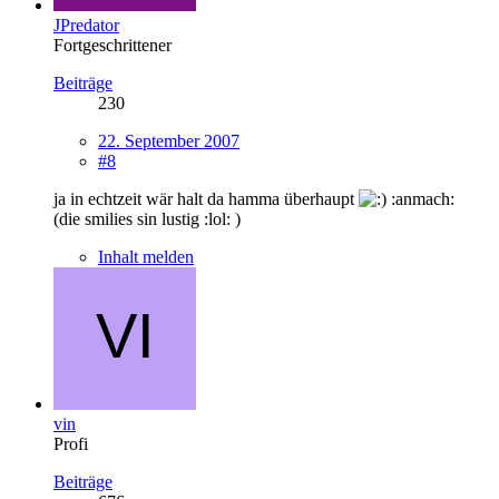
JPredator
Fortgeschrittener
Beiträge
230
22. September 2007
#8
ja in echtzeit wär halt da hamma überhaupt
:anmach:
(die smilies sin lustig :lol: )
Inhalt melden
vin
Profi
Beiträge